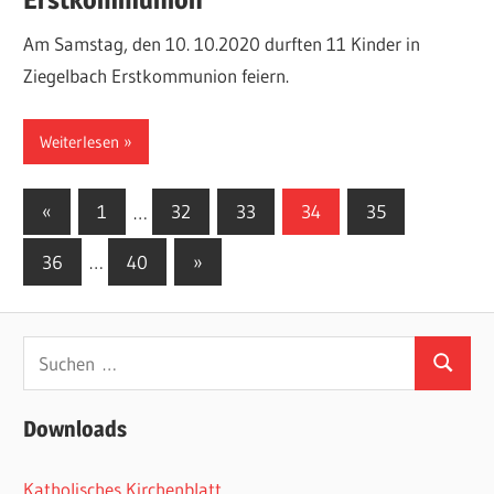
Am Samstag, den 10. 10.2020 durften 11 Kinder in
Ziegelbach Erstkommunion feiern.
Weiterlesen
Seitennummerierung
Vorherige
«
1
…
32
33
34
35
Beiträge
der
Nächste
36
…
40
»
Beiträge
Beiträge
Suchen
Suchen
nach:
Downloads
Katholisches Kirchenblatt