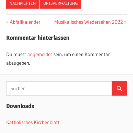
NACHRICHTEN
ORTSVERWALTUNG
Beitragsnavigation
Vorheriger
Nächster
Abfallkalender
Musikalisches Wiedersehen 2022
Beitrag:
Beitrag:
Kommentar hinterlassen
Du musst
angemeldet
sein, um einen Kommentar
abzugeben.
Suchen
Suchen
nach:
Downloads
Katholisches Kirchenblatt