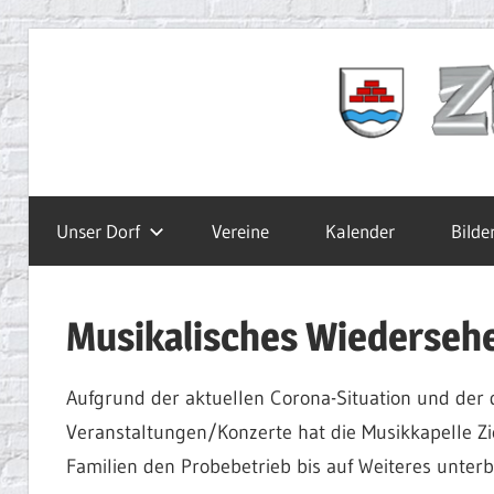
Zum
Inhalt
Ziegelbach.de
springen
Unser Dorf
Vereine
Kalender
Bilde
Musikalisches Wiederseh
Aufgrund der aktuellen Corona-Situation und der
Veranstaltungen/Konzerte hat die Musikkapelle Zi
Familien den Probebetrieb bis auf Weiteres unterb