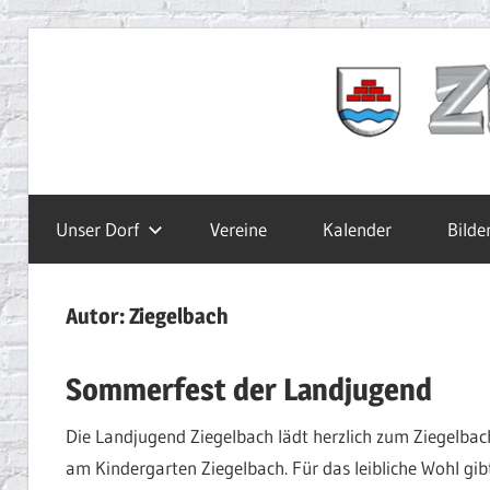
Zum
Inhalt
Ziegelbach.de
springen
Unser Dorf
Vereine
Kalender
Bilde
Autor:
Ziegelbach
Sommerfest der Landjugend
Die Landjugend Ziegelbach lädt herzlich zum Ziegelbac
am Kindergarten Ziegelbach. Für das leibliche Wohl gib