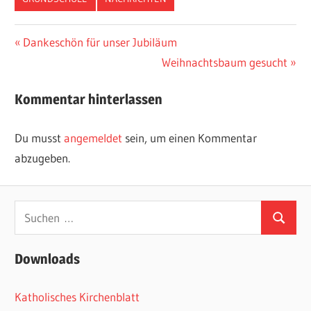
Beitragsnavigation
Vorheriger
Dankeschön für unser Jubiläum
Beitrag:
Nächster
Weihnachtsbaum gesucht
Beitrag:
Kommentar hinterlassen
Du musst
angemeldet
sein, um einen Kommentar
abzugeben.
Suchen
Suchen
nach:
Downloads
Katholisches Kirchenblatt