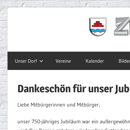
Zum
Inhalt
Ziegelbach.de
springen
Unser Dorf
Vereine
Kalender
Bilde
Dankeschön für unser Jub
Liebe Mitbürgerinnen und Mitbürger,
unser 750-jähriges Jubiläum war ein außergewöhnl