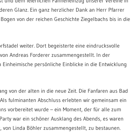
t und dem feierlichen Fahneneinzug unserer Vereine in
deren Glanz. Ein ganz herzlicher Dank an Herr Pfarrer
ogen von der reichen Geschichte Ziegelbachs bis in die
fstadel weiter. Dort begeisterte eine eindrucksvolle
 von Andreas Forderer zusammengestellt. In der
 Einheimische persönliche Einblicke in die Entwicklung
 von der alten in die neue Zeit. Die Fanfaren aus Bad
Als fulminanten Abschluss erlebten wir gemeinsam ein
uns vorbereitet wurde – ein Moment, der für alle zum
arty war ein schöner Ausklang des Abends, es waren
t, von Linda Böhler zusammengestellt, zu bestaunen.