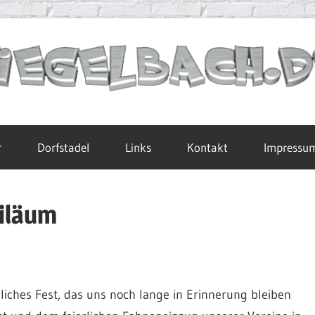
r
Dorfstadel
Links
Kontakt
Impressu
iläum
iches Fest, das uns noch lange in Erinnerung bleiben