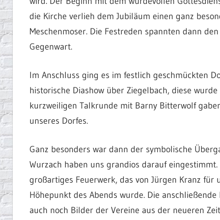
wird. Der Beginn mit dem würdevollen Gottesdiens
die Kirche verlieh dem Jubiläum einen ganz beson
Meschenmoser. Die Festreden spannten dann den B
Gegenwart.
Im Anschluss ging es im festlich geschmückten Dor
historische Diashow über Ziegelbach, diese wurde
kurzweiligen Talkrunde mit Barny Bitterwolf gaben
unseres Dorfes.
Ganz besonders war dann der symbolische Übergang
Wurzach haben uns grandios darauf eingestimmt. 
großartiges Feuerwerk, das von Jürgen Kranz für 
Höhepunkt des Abends wurde. Die anschließende P
auch noch Bilder der Vereine aus der neueren Zei