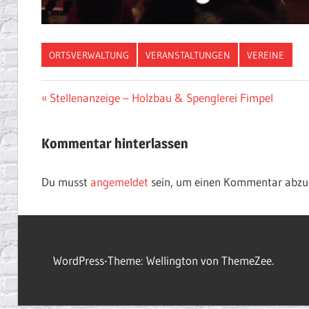
ORTSVERWALTUNG
VERANSTALTUNGEN
VEREINE
Beitragsnavigation
Vorheriger
Stellenanzeige – Holzbau & Spenglerei Fimpel
Beitrag:
Kommentar hinterlassen
Du musst
angemeldet
sein, um einen Kommentar abzu
WordPress-Theme: Wellington von ThemeZee.