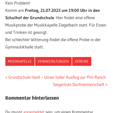
Kein Problem!
Komm am
Freitag, 21.07.2023 um 19:00 Uhr in den
Schulhof der Grundschule
. Hier findet eine offene
Musikprobe der Musikkapelle Ziegelbach statt. Für Essen
und Trinken ist gesorgt.
Bei schlechter Witterung findet die offene Probe in der
Gymnastikhalle statt.
MUSIKKAPELLE
VERANSTALTUNGEN
VEREINE
Beitragsnavigation
Vorheriger
Grundschule Haid – Unser toller Ausflug zur Pini-Ranch
Beitrag:
Nächster
Siegerliste Dorfmeisterschaft
Beitrag:
Kommentar hinterlassen
Du musst
angemeldet
sein, um einen Kommentar