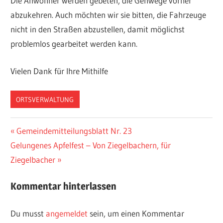
Die Anwohner werden gebeten, die Gehwege vorher
abzukehren. Auch möchten wir sie bitten, die Fahrzeuge
nicht in den Straßen abzustellen, damit möglichst
problemlos gearbeitet werden kann.
Vielen Dank für Ihre Mithilfe
ORTSVERWALTUNG
Beitragsnavigation
Vorheriger
Gemeindemitteilungsblatt Nr. 23
Nächster
Beitrag:
Gelungenes Apfelfest – Von Ziegelbachern, für
Beitrag:
Ziegelbacher
Kommentar hinterlassen
Du musst
angemeldet
sein, um einen Kommentar