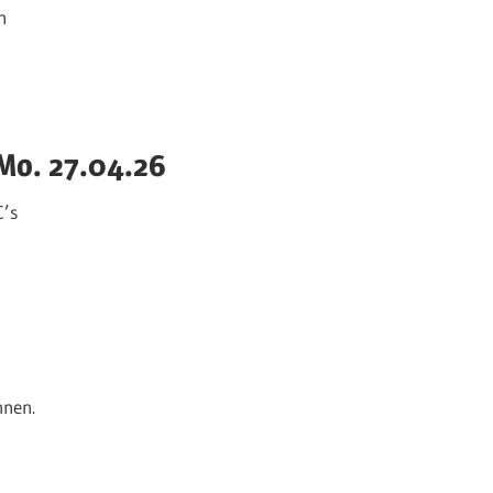
h
 Mo. 27.04.26
C’s
nnen.