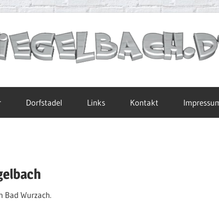
r
Dorfstadel
Links
Kontakt
Impressu
gelbach
in Bad Wurzach.