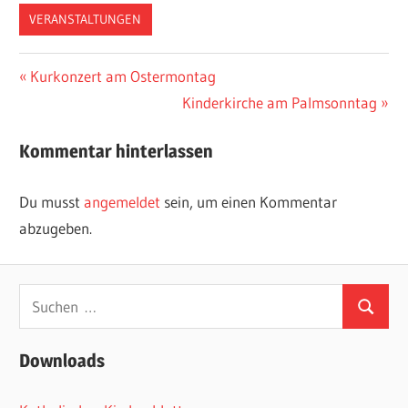
VERANSTALTUNGEN
Beitragsnavigation
Vorheriger
Kurkonzert am Ostermontag
Beitrag:
Nächster
Kinderkirche am Palmsonntag
Beitrag:
Kommentar hinterlassen
Du musst
angemeldet
sein, um einen Kommentar
abzugeben.
Suchen
Suchen
nach:
Downloads