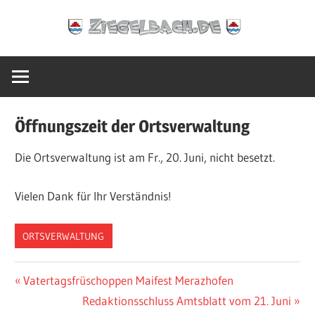
Zum
Ziegelbach.de
Inhalt
springen
Öffnungszeit der Ortsverwaltung
Die Ortsverwaltung ist am Fr., 20. Juni, nicht besetzt.
Vielen Dank für Ihr Verständnis!
ORTSVERWALTUNG
Beitragsnavigation
Vorheriger
Vatertagsfrüschoppen Maifest Merazhofen
Beitrag:
Nächster
Redaktionsschluss Amtsblatt vom 21. Juni