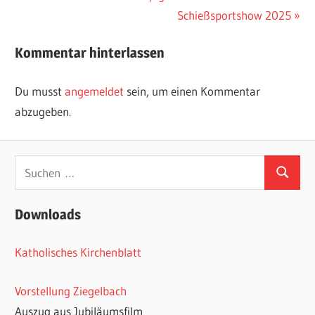
Beitrag:
Nächster
Schießsportshow 2025
Beitrag:
Kommentar hinterlassen
Du musst
angemeldet
sein, um einen Kommentar
abzugeben.
Suchen
Suchen
nach:
Downloads
Katholisches Kirchenblatt
Vorstellung Ziegelbach
Auszug aus Jubiläumsfilm