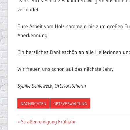
Dank eures Einsatzes konnten wir gemeinsam eine
verbindet.
Eure Arbeit vom Holz sammeln bis zum großen Fun
Anerkennung.
Ein herzliches Dankeschön an alle Helferinnen un
Wir freuen uns schon auf das nächste Jahr.
Sybille Schleweck, Ortsvorsteherin
NACHRICHTEN
ORTSVERWALTUNG
Beitragsnavigation
Vorheriger
Straßenreinigung Frühjahr
Beitrag: