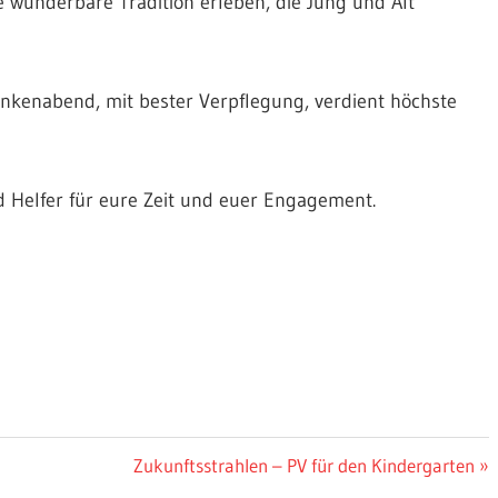
 wunderbare Tradition erleben, die Jung und Alt
kenabend, mit bester Verpflegung, verdient höchste
d Helfer für eure Zeit und euer Engagement.
Nächster
Zukunftsstrahlen – PV für den Kindergarten
Beitrag: