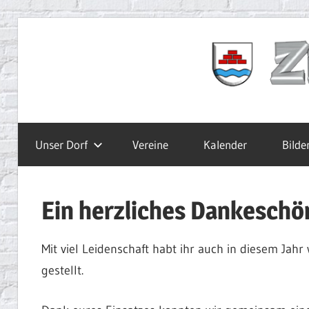
Zum
Inhalt
Ziegelbach.de
springen
Unser Dorf
Vereine
Kalender
Bilde
Ein herzliches Dankeschö
Mit viel Leidenschaft habt ihr auch in diesem Jah
gestellt.