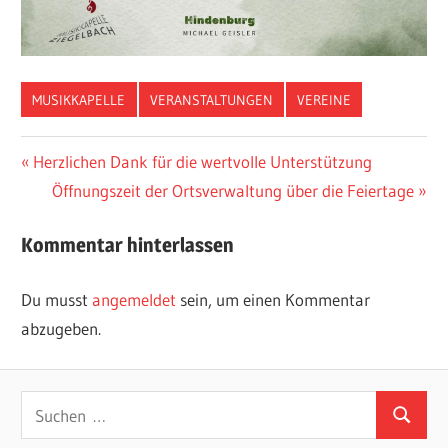
MUSIKKAPELLE
VERANSTALTUNGEN
VEREINE
Beitragsnavigation
Vorheriger
Herzlichen Dank für die wertvolle Unterstützung
Beitrag:
Nächster
Öffnungszeit der Ortsverwaltung über die Feiertage
Beitrag:
Kommentar hinterlassen
Du musst
angemeldet
sein, um einen Kommentar
abzugeben.
Suchen
Suchen
nach: