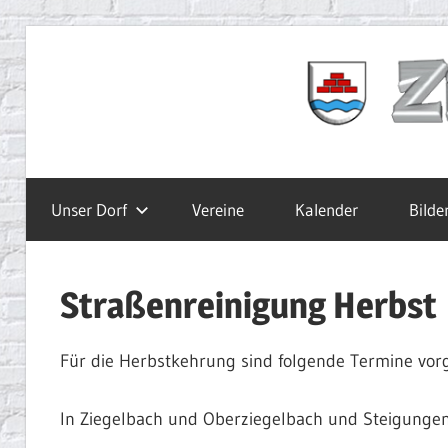
Zum
Inhalt
Ziegelbach.de
springen
Unser Dorf
Vereine
Kalender
Bilde
Straßenreinigung Herbst
Für die Herbstkehrung sind folgende Termine vor
In Ziegelbach und Oberziegelbach und Steigunge