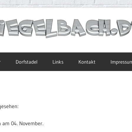
r
Dorfstadel
Links
Kontakt
Impressu
gesehen:
n am 04. November.