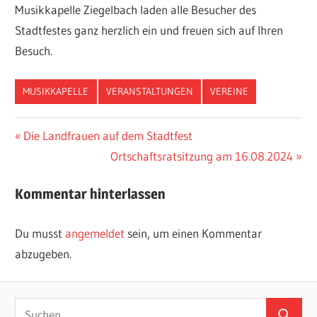
Musikkapelle Ziegelbach laden alle Besucher des
Stadtfestes ganz herzlich ein und freuen sich auf Ihren
Besuch.
MUSIKKAPELLE
VERANSTALTUNGEN
VEREINE
Beitragsnavigation
Vorheriger
Die Landfrauen auf dem Stadtfest
Beitrag:
Nächster
Ortschaftsratsitzung am 16.08.2024
Beitrag:
Kommentar hinterlassen
Du musst
angemeldet
sein, um einen Kommentar
abzugeben.
Suchen