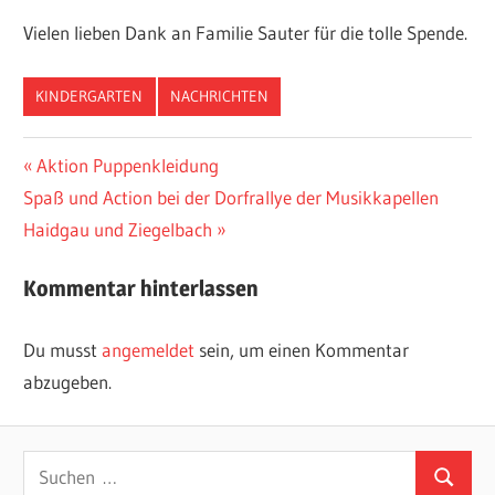
Vielen lieben Dank an Familie Sauter für die tolle Spende.
KINDERGARTEN
NACHRICHTEN
Beitragsnavigation
Vorheriger
Aktion Puppenkleidung
Nächster
Beitrag:
Spaß und Action bei der Dorfrallye der Musikkapellen
Beitrag:
Haidgau und Ziegelbach
Kommentar hinterlassen
Du musst
angemeldet
sein, um einen Kommentar
abzugeben.
Suchen
Suchen