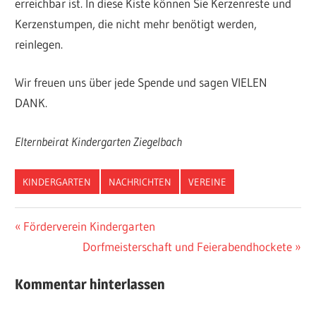
erreichbar ist. In diese Kiste können Sie Kerzenreste und
Kerzenstumpen, die nicht mehr benötigt werden,
reinlegen.
Wir freuen uns über jede Spende und sagen VIELEN
DANK.
Elternbeirat Kindergarten Ziegelbach
KINDERGARTEN
NACHRICHTEN
VEREINE
Beitragsnavigation
Vorheriger
Förderverein Kindergarten
Beitrag:
Nächster
Dorfmeisterschaft und Feierabendhockete
Beitrag:
Kommentar hinterlassen