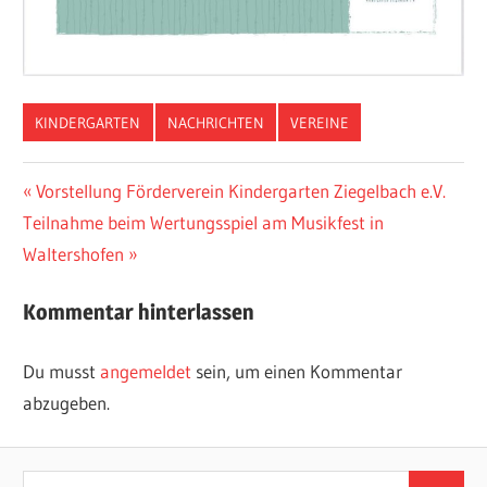
KINDERGARTEN
NACHRICHTEN
VEREINE
Beitragsnavigation
Vorheriger
Vorstellung Förderverein Kindergarten Ziegelbach e.V.
Nächster
Beitrag:
Teilnahme beim Wertungsspiel am Musikfest in
Beitrag:
Waltershofen
Kommentar hinterlassen
Du musst
angemeldet
sein, um einen Kommentar
abzugeben.
Suchen