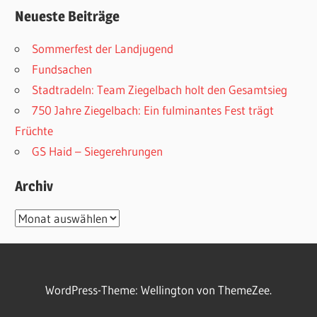
Neueste Beiträge
Sommerfest der Landjugend
Fundsachen
Stadtradeln: Team Ziegelbach holt den Gesamtsieg
750 Jahre Ziegelbach: Ein fulminantes Fest trägt
Früchte
GS Haid – Siegerehrungen
Archiv
Archiv
WordPress-Theme: Wellington von ThemeZee.