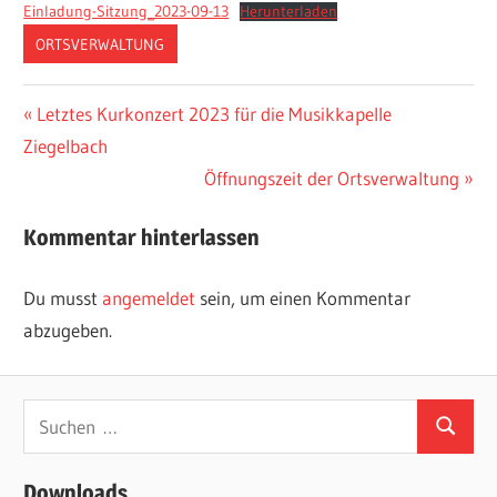
Einladung-Sitzung_2023-09-13
Herunterladen
ORTSVERWALTUNG
Beitragsnavigation
Vorheriger
Letztes Kurkonzert 2023 für die Musikkapelle
Beitrag:
Ziegelbach
Nächster
Öffnungszeit der Ortsverwaltung
Beitrag:
Kommentar hinterlassen
Du musst
angemeldet
sein, um einen Kommentar
abzugeben.
Suchen
Suchen
nach:
Downloads