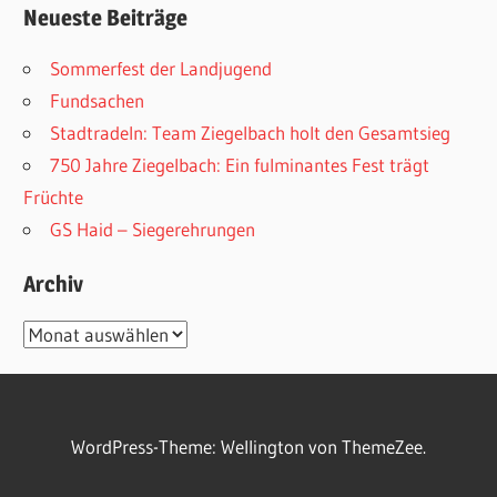
Neueste Beiträge
Sommerfest der Landjugend
Fundsachen
Stadtradeln: Team Ziegelbach holt den Gesamtsieg
750 Jahre Ziegelbach: Ein fulminantes Fest trägt
Früchte
GS Haid – Siegerehrungen
Archiv
Archiv
WordPress-Theme: Wellington von ThemeZee.