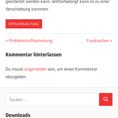
gearbeitet werden kann. Wetterbedingt kann es zu einer
Verschiebung kommen.
ORTSVERWALTUNG
Beitragsnavigation
Vorheriger
Nächster
Problemstoffsammlung
Fundsachen
Beitrag:
Beitrag:
Kommentar hinterlassen
Du musst
angemeldet
sein, um einen Kommentar
abzugeben.
Suchen
Suchen
nach:
Downloads