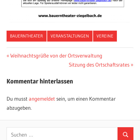
BAUERNTHEATER
VERANSTALTUNGEN
VEREINE
Beitragsnavigation
Vorheriger
Weihnachtsgrüße von der Ortsverwaltung
Beitrag:
Nächster
Sitzung des Ortschaftsrates
Beitrag:
Kommentar hinterlassen
Du musst
angemeldet
sein, um einen Kommentar
abzugeben.
Suchen
Suchen