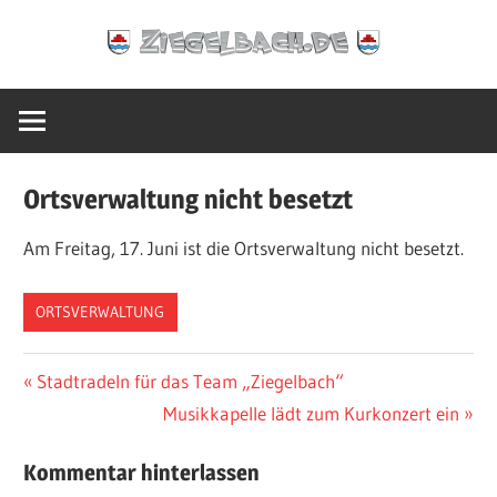
Zum
Ziegelbach.de
Inhalt
springen
Ortsverwaltung nicht besetzt
Am Freitag, 17. Juni ist die Ortsverwaltung nicht besetzt.
ORTSVERWALTUNG
Beitragsnavigation
Vorheriger
Stadtradeln für das Team „Ziegelbach“
Beitrag:
Nächster
Musikkapelle lädt zum Kurkonzert ein
Beitrag:
Kommentar hinterlassen