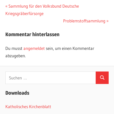
Beitragsnavigation
Vorheriger
Sammlung für den Volksbund Deutsche
Beitrag:
Kriegsgräberfürsorge
Nächster
Problemstoffsammlung
Beitrag:
Kommentar hinterlassen
Du musst
angemeldet
sein, um einen Kommentar
abzugeben.
Suchen
Suchen
nach:
Downloads
Katholisches Kirchenblatt