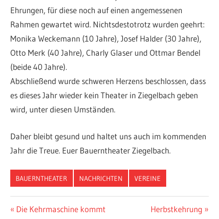
Ehrungen, für diese noch auf einen angemessenen
Rahmen gewartet wird. Nichtsdestotrotz wurden geehrt:
Monika Weckemann (10 Jahre), Josef Halder (30 Jahre),
Otto Merk (40 Jahre), Charly Glaser und Ottmar Bendel
(beide 40 Jahre).
Abschließend wurde schweren Herzens beschlossen, dass
es dieses Jahr wieder kein Theater in Ziegelbach geben
wird, unter diesen Umständen.
Daher bleibt gesund und haltet uns auch im kommenden
Jahr die Treue. Euer Bauerntheater Ziegelbach.
BAUERNTHEATER
NACHRICHTEN
VEREINE
Beitragsnavigation
Vorheriger
Nächster
Die Kehrmaschine kommt
Herbstkehrung