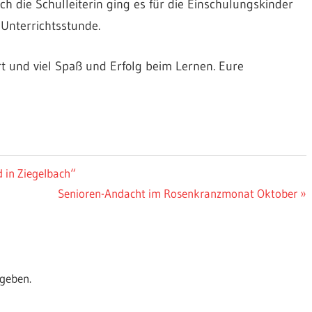
die Schulleiterin ging es für die Einschulungskinder
 Unterrichtsstunde.
rt und viel Spaß und Erfolg beim Lernen. Eure
 in Ziegelbach“
Nächster
Senioren-Andacht im Rosenkranzmonat Oktober
Beitrag:
geben.