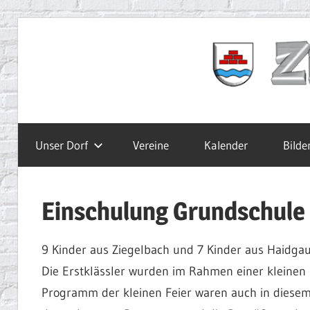
Zum
Inhalt
Ziegelbach.de
springen
Unser Dorf
Vereine
Kalender
Bilde
Einschulung Grundschule
9 Kinder aus Ziegelbach und 7 Kinder aus Haidgau
Die Erstklässler wurden im Rahmen einer kleinen
Programm der kleinen Feier waren auch in diesem J