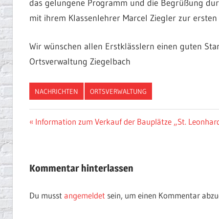
das gelungene Programm und die Begrüßung durch 
mit ihrem Klassenlehrer Marcel Ziegler zur ersten
Wir wünschen allen Erstklässlern einen guten Sta
Ortsverwaltung Ziegelbach
NACHRICHTEN
ORTSVERWALTUNG
Beitragsnavigation
Vorheriger
Information zum Verkauf der Bauplätze „St. Leonhard
Beitrag:
Kommentar hinterlassen
Du musst
angemeldet
sein, um einen Kommentar abzu