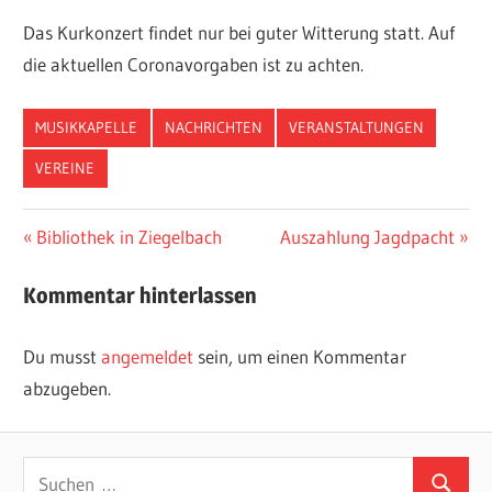
Das Kurkonzert findet nur bei guter Witterung statt. Auf
die aktuellen Coronavorgaben ist zu achten.
MUSIKKAPELLE
NACHRICHTEN
VERANSTALTUNGEN
VEREINE
Beitragsnavigation
Vorheriger
Nächster
Bibliothek in Ziegelbach
Auszahlung Jagdpacht
Beitrag:
Beitrag:
Kommentar hinterlassen
Du musst
angemeldet
sein, um einen Kommentar
abzugeben.
Suchen