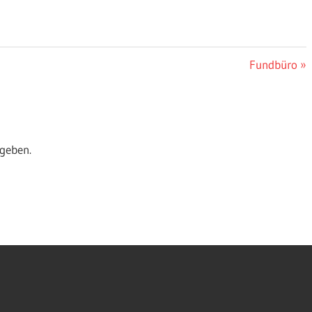
Nächster
Fundbüro
Beitrag:
geben.