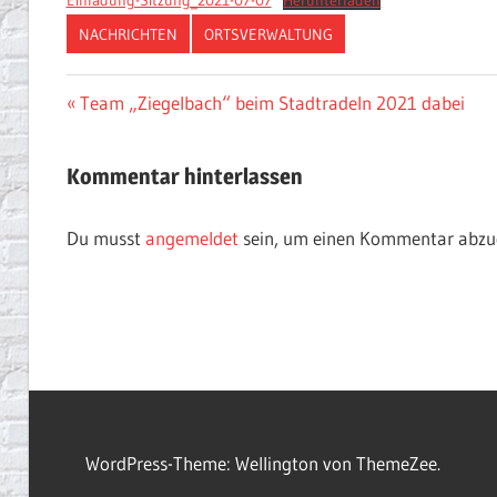
Einladung-Sitzung_2021-07-07
Herunterladen
NACHRICHTEN
ORTSVERWALTUNG
Beitragsnavigation
Vorheriger
Team „Ziegelbach“ beim Stadtradeln 2021 dabei
Beitrag:
Kommentar hinterlassen
Du musst
angemeldet
sein, um einen Kommentar abzu
WordPress-Theme: Wellington von ThemeZee.