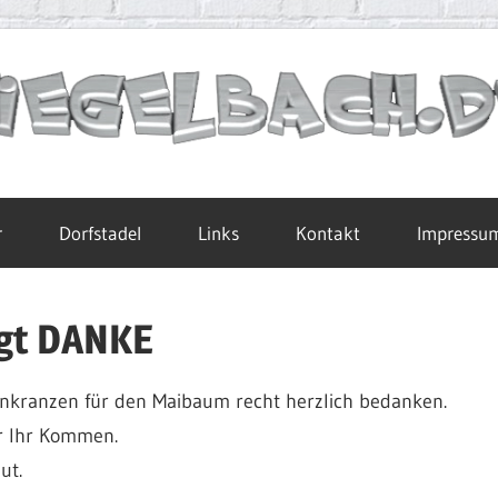
r
Dorfstadel
Links
Kontakt
Impressu
agt DANKE
inkranzen für den Maibaum recht herzlich bedanken.
r Ihr Kommen.
ut.