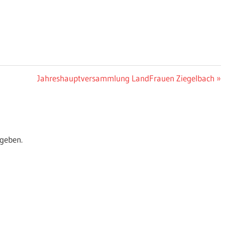
Nächster
Jahreshauptversammlung LandFrauen Ziegelbach
Beitrag:
geben.