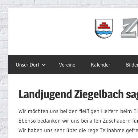
Zum
Inhalt
Ziegelbach.de
springen
Unser Dorf
Vereine
Kalender
Bilde
Landjugend Ziegelbach s
Wir möchten uns bei den fleißigen Helfern beim E
Ebenso bedanken wir uns bei allen Zuschauern fü
Wir haben uns sehr über die rege Teilnahme gefre