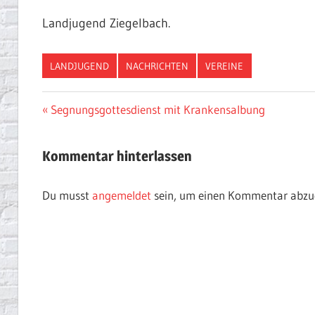
Landjugend Ziegelbach.
LANDJUGEND
NACHRICHTEN
VEREINE
Beitragsnavigation
Vorheriger
Segnungsgottesdienst mit Krankensalbung
Beitrag:
Kommentar hinterlassen
Du musst
angemeldet
sein, um einen Kommentar abzu