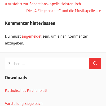
Beitragsnavigation
Vorheriger
Ausfahrt zur Sebastianskapelle Haisterkirch
Beitrag:
Nächster
Die „4 Ziegelbacher“ und die Musikapelle…
Beitrag:
Kommentar hinterlassen
Du musst
angemeldet
sein, um einen Kommentar
abzugeben.
Suchen
Suchen
nach:
Downloads
Katholisches Kirchenblatt
Vorstellung Ziegelbach