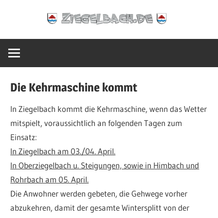
Zum
Ziegelbach.de
Inhalt
springen
Die Kehrmaschine kommt
In Ziegelbach kommt die Kehrmaschine, wenn das Wetter
mitspielt, voraussichtlich an folgenden Tagen zum
Einsatz:
In Ziegelbach am 03./04. April.
In Oberziegelbach u. Steigungen, sowie in Himbach und
Rohrbach am 05. April.
Die Anwohner werden gebeten, die Gehwege vorher
abzukehren, damit der gesamte Wintersplitt von der